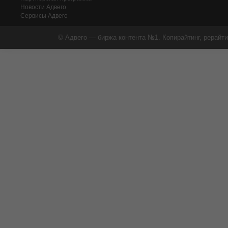
Новости Адвего
Сервисы Адвего
© Адвего — биржа контента №1. Копирайтинг, рерайти