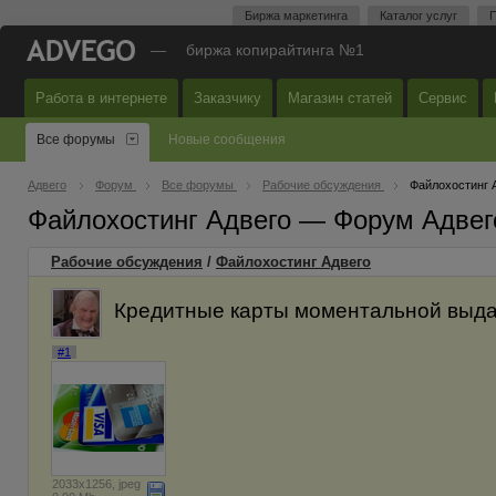
Биржа маркетинга
Каталог услуг
П
—
биржа копирайтинга №1
Работа в интернете
Заказчику
Магазин статей
Сервис
Все форумы
Новые сообщения
Адвего
Форум
Все форумы
Рабочие обсуждения
Файлохостинг 
Файлохостинг Адвего — Форум Адвег
Рабочие обсуждения
/
Файлохостинг Адвего
Кредитные карты моментальной выд
#1
2033x1256, jpeg