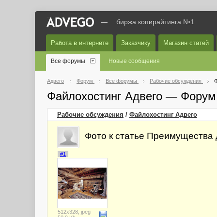
—
биржа копирайтинга №1
Работа в интернете
Заказчику
Магазин статей
Все форумы
Новые сообщения
Адвего
Форум
Все форумы
Рабочие обсуждения
Ф
Файлохостинг Адвего — Форум
Рабочие обсуждения
/
Файлохостинг Адвего
Фото к статье Преимущества
#1
512x328, jpeg