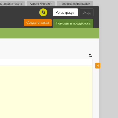
O-анализ текста
Адвего Лингвист
Проверка орфографии
Регистрация
Вход
A
Создать заказ
Помощь и поддержка