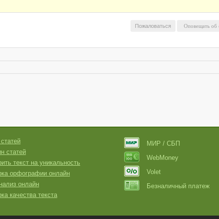
Пожаловаться
 статей
МИР / СБП
н статей
WebMoney
ить текст на уникальность
Volet
рка орфографии онлайн
нализ онлайн
Безналичный платеж
ка качества текста