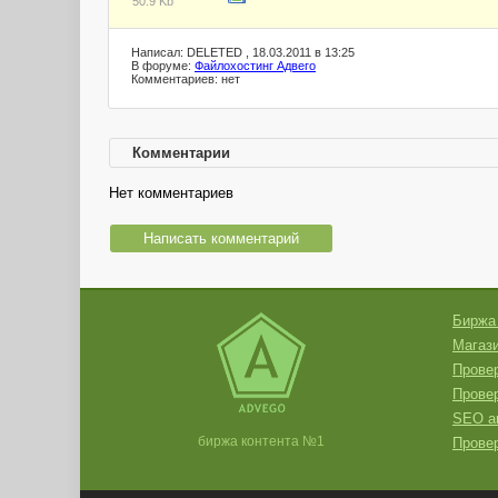
50.9 Kb
Написал: DELETED , 18.03.2011 в 13:25
В форуме:
Файлохостинг Адвего
Комментариев: нет
Комментарии
Нет комментариев
Написать комментарий
Биржа
Магази
Провер
Прове
SEO а
биржа контента №1
Провер