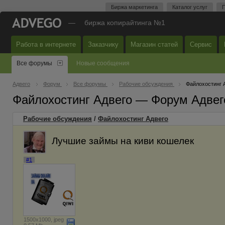
Биржа маркетинга
Каталог услуг
П
—
биржа копирайтинга №1
Работа в интернете
Заказчику
Магазин статей
Сервис
Все форумы
Новые сообщения
Адвего
Форум
Все форумы
Рабочие обсуждения
Файлохостинг 
Файлохостинг Адвего — Форум Адвег
Рабочие обсуждения
/
Файлохостинг Адвего
Лучшие займы на киви кошелек
#1
1500x1000, jpeg