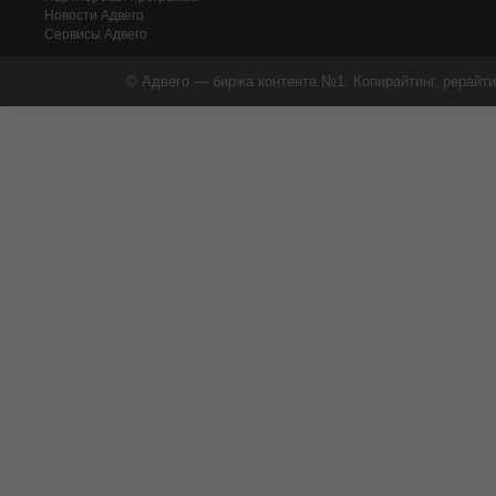
Новости Адвего
Сервисы Адвего
© Адвего — биржа контента №1. Копирайтинг, рерайти