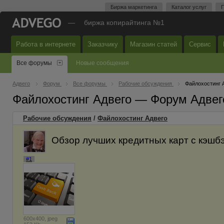
Биржа маркетинга
Каталог услуг
П
—
биржа копирайтинга №1
Работа в интернете
Заказчику
Магазин статей
Сервис
Все форумы
Новые сообщения
Адвего
Форум
Все форумы
Рабочие обсуждения
Файлохостинг 
Файлохостинг Адвего — Форум Адвег
Рабочие обсуждения
/
Файлохостинг Адвего
Обзор лучших кредитных карт с кэшб
#1
600x400, jpeg