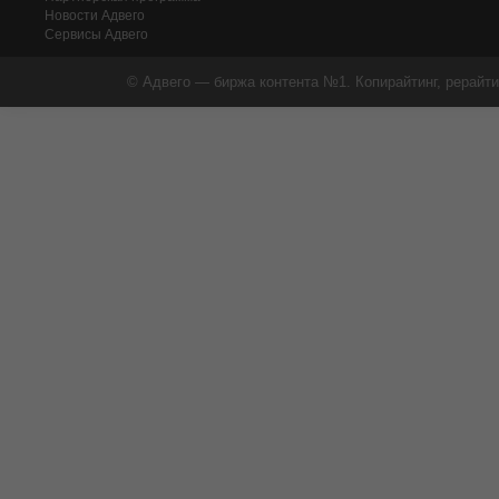
Новости Адвего
Сервисы Адвего
© Адвего — биржа контента №1. Копирайтинг, рерайти