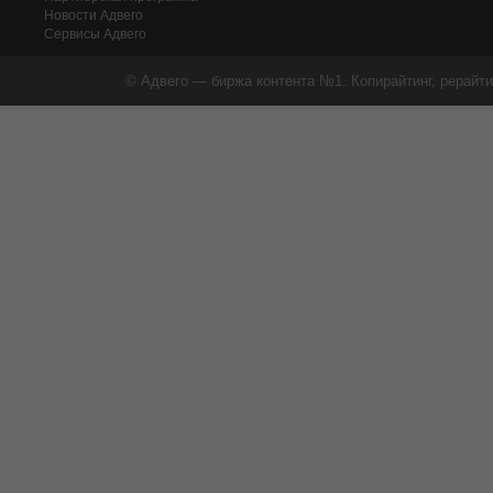
Новости Адвего
Сервисы Адвего
© Адвего — биржа контента №1. Копирайтинг, рерайти