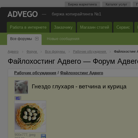
Биржа маркетинга
Каталог услуг
П
—
биржа копирайтинга №1
Работа в интернете
Заказчику
Магазин статей
Сервис
Все форумы
Новые сообщения
Адвего
Форум
Все форумы
Рабочие обсуждения
Файлохостинг 
Файлохостинг Адвего — Форум Адвег
Рабочие обсуждения
/
Файлохостинг Адвего
Гнездо глухаря - ветчина и курица
#1
900x777, jpeg