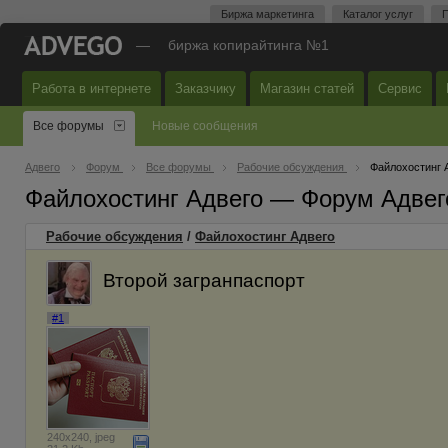
Биржа маркетинга
Каталог услуг
П
—
биржа копирайтинга №1
Работа в интернете
Заказчику
Магазин статей
Сервис
Все форумы
Новые сообщения
Адвего
Форум
Все форумы
Рабочие обсуждения
Файлохостинг 
Файлохостинг Адвего — Форум Адвег
Рабочие обсуждения
/
Файлохостинг Адвего
Второй загранпаспорт
#1
240x240, jpeg