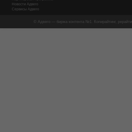
Новости Адвего
Сервисы Адвего
© Адвего — биржа контента №1. Копирайтинг, рерайти