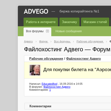
—
биржа копирайтинга №1
Работа в интернете
Заказчику
Магазин статей
Все форумы
Новые сообщения
Адвего
Форум
Все форумы
Рабочие обсуждения
Ф
Файлохостинг Адвего — Форум
Рабочие обсуждения
/
Файлохостинг Адвего
Для покупки билета на "Аэро
Написал:
Educatedfool
, 16.09.2016 в 14:05
В форуме:
Файлохостинг Адвего
Комментариев:
1
Комментарии