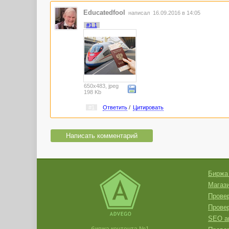
Educatedfool
написал 16.09.2016 в 14:05
#1.1
650x483, jpeg
198 Kb
#1
Ответить
/
Цитировать
Написать комментарий
Биржа
Магази
Провер
Прове
SEO а