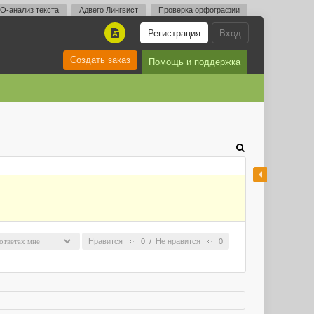
O-анализ текста
Адвего Лингвист
Проверка орфографии
Регистрация
Вход
A
Создать заказ
Помощь и поддержка
Нравится
0
/
Не нравится
0