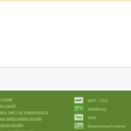
 статей
МИР / СБП
н статей
WebMoney
ить текст на уникальность
Volet
рка орфографии онлайн
нализ онлайн
Безналичный платеж