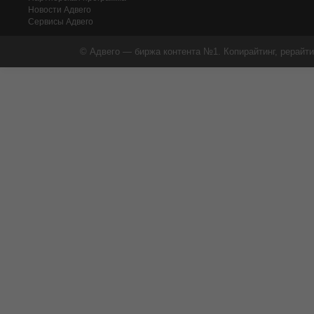
Новости Адвего
Сервисы Адвего
© Адвего — биржа контента №1. Копирайтинг, рерайти