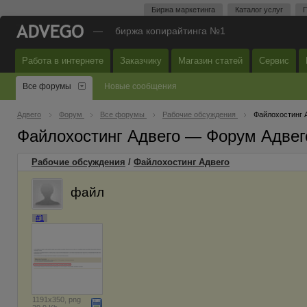
Биржа маркетинга
Каталог услуг
П
—
биржа копирайтинга №1
Работа в интернете
Заказчику
Магазин статей
Сервис
Все форумы
Новые сообщения
Адвего
Форум
Все форумы
Рабочие обсуждения
Файлохостинг 
Файлохостинг Адвего — Форум Адвег
Рабочие обсуждения
/
Файлохостинг Адвего
файл
#1
1191x350, png