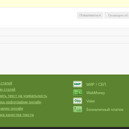
Пожаловаться
 статей
МИР / СБП
н статей
WebMoney
ить текст на уникальность
Volet
рка орфографии онлайн
нализ онлайн
Безналичный платеж
ка качества текста