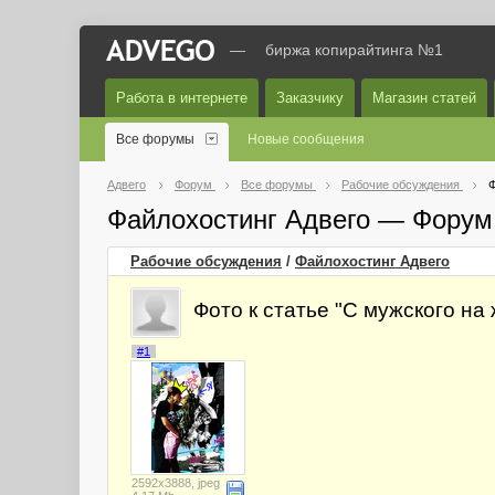
—
биржа копирайтинга №1
Работа в интернете
Заказчику
Магазин статей
Все форумы
Новые сообщения
Адвего
Форум
Все форумы
Рабочие обсуждения
Ф
Файлохостинг Адвего — Форум
Рабочие обсуждения
/
Файлохостинг Адвего
Фото к статье "С мужского на 
#1
2592x3888, jpeg