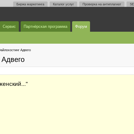
Биржа маркетинга
Каталог услуг
Проверка на антиплагиат
SE
Сервис
Партнёрская программа
Форум
айлохостинг Адвего
 Адвего
женский..."