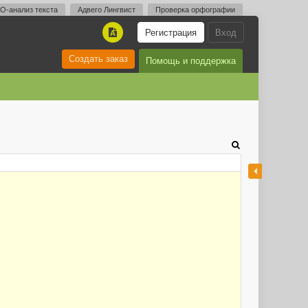
O-анализ текста
Адвего Лингвист
Проверка орфографии
Регистрация
Вход
A
Создать заказ
Помощь и поддержка