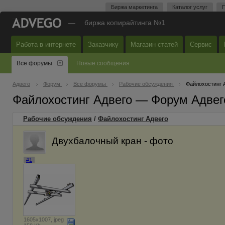
Биржа маркетинга
Каталог услуг
П
—
биржа копирайтинга №1
Работа в интернете
Заказчику
Магазин статей
Сервис
Все форумы
Новые сообщения
Адвего
Форум
Все форумы
Рабочие обсуждения
Файлохостинг 
Файлохостинг Адвего — Форум Адвег
Рабочие обсуждения
/
Файлохостинг Адвего
Двухбалочный кран - фото
#1
1605x1007, jpeg