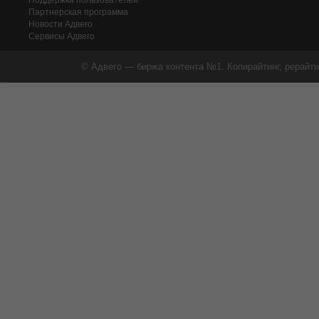
Поддержка пользователей
Партнерская программа
Новости Адвего
Сервисы Адвего
© Адвего — биржа контента №1. Копирайтинг, рерайти