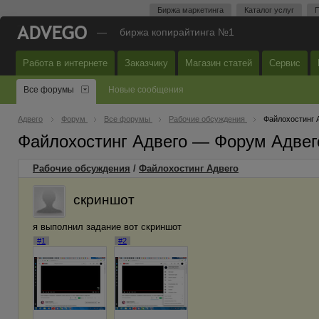
Биржа маркетинга
Каталог услуг
П
—
биржа копирайтинга №1
Работа в интернете
Заказчику
Магазин статей
Сервис
Все форумы
Новые сообщения
Адвего
Форум
Все форумы
Рабочие обсуждения
Файлохостинг 
Файлохостинг Адвего — Форум Адвег
Рабочие обсуждения
/
Файлохостинг Адвего
скриншот
я выполнил задание вот скриншот
#1
#2