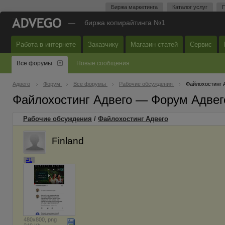
Биржа маркетинга
Каталог услуг
П
—
биржа копирайтинга №1
Работа в интернете
Заказчику
Магазин статей
Сервис
Все форумы
Новые сообщения
Адвего
Форум
Все форумы
Рабочие обсуждения
Файлохостинг 
Файлохостинг Адвего — Форум Адвег
Рабочие обсуждения
/
Файлохостинг Адвего
Finland
#1
480x800, png