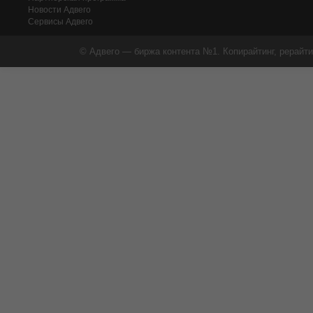
Новости Адвего
Сервисы Адвего
© Адвего — биржа контента №1. Копирайтинг, рерайти