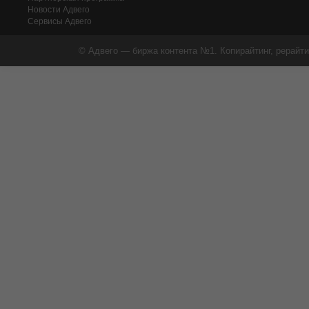
Новости Адвего
Сервисы Адвего
© Адвего — биржа контента №1. Копирайтинг, рерайти