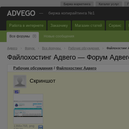
Биржа маркетинга
Каталог услуг
П
—
биржа копирайтинга №1
Работа в интернете
Заказчику
Магазин статей
Сервис
Все форумы
Новые сообщения
Адвего
Форум
Все форумы
Рабочие обсуждения
Файлохостинг 
Файлохостинг Адвего — Форум Адвег
Рабочие обсуждения
/
Файлохостинг Адвего
Скриншот
#1
1366x768, png