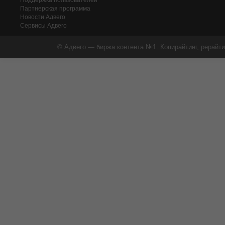
Поддержка пользователей
Партнерская программа
Новости Адвего
Сервисы Адвего
© Адвего — биржа контента №1. Копирайтинг, рерайти