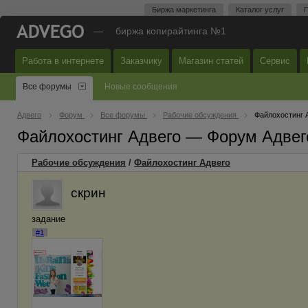
Биржа маркетинга
Каталог услуг
П
—
биржа копирайтинга №1
Работа в интернете
Заказчику
Магазин статей
Сервис
Все форумы
Новые сообщения
Адвего
Форум
Все форумы
Рабочие обсуждения
Файлохостинг 
Файлохостинг Адвего — Форум Адвег
Рабочие обсуждения
/
Файлохостинг Адвего
скрин
задание
#1