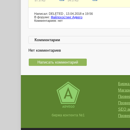
97.8 Kb
54.0 Kb
Написал: DELETED , 13.04.2018 в 19:56
В форуме:
Файлохостинг Адвего
Комментариев: нет
Комментарии
Нет комментариев
Написать комментарий
Биржа
Магази
Провер
Прове
SEO а
биржа контента №1
Провер