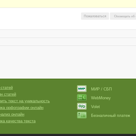
Пожаловаться
 статей
МИР / СБП
н статей
WebMoney
ить текст на уникальность
Volet
рка орфографии онлайн
нализ онлайн
Безналичный платеж
ка качества текста