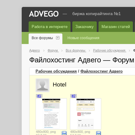
—
биржа копирайтинга №1
Работа в интернете
Заказчику
Магазин статей
Все форумы
Новые сообщения
Адвего
Форум
Все форумы
Рабочие обсуждения
Ф
Файлохостинг Адвего — Форум
Рабочие обсуждения
/
Файлохостинг Адвего
Hotel
#1
#2
480x800, png
480x800, png