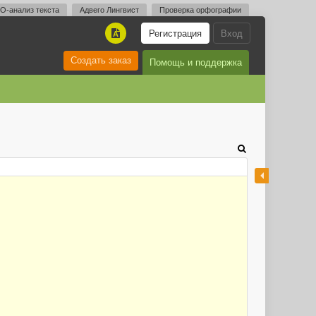
O-анализ текста
Адвего Лингвист
Проверка орфографии
Регистрация
Вход
A
Создать заказ
Помощь и поддержка