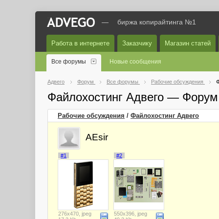
—
биржа копирайтинга №1
Работа в интернете
Заказчику
Магазин статей
Все форумы
Новые сообщения
Адвего
Форум
Все форумы
Рабочие обсуждения
Ф
Файлохостинг Адвего — Форум
Рабочие обсуждения
/
Файлохостинг Адвего
AEsir
#1
#2
276x470, jpeg
550x396, jpeg