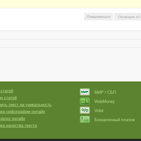
Пожаловаться
 статей
МИР / СБП
н статей
WebMoney
ить текст на уникальность
Volet
рка орфографии онлайн
нализ онлайн
Безналичный платеж
ка качества текста