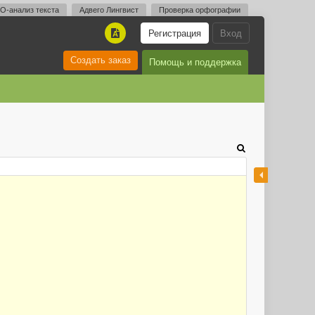
O-анализ текста
Адвего Лингвист
Проверка орфографии
Регистрация
Вход
A
Создать заказ
Помощь и поддержка