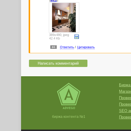
389x480, jpeg
42.4 Kb
#4
Ответить
/
Цитировать
Написать комментарий
Биржа
Магази
Провер
Прове
SEO а
биржа контента №1
Провер