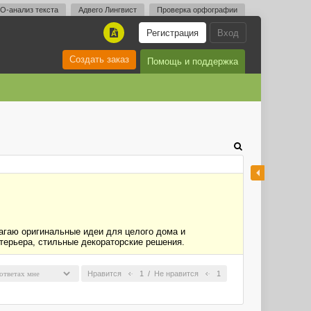
O-анализ текста
Адвего Лингвист
Проверка орфографии
Регистрация
Вход
A
Создать заказ
Помощь и поддержка
агаю оригинальные идеи для целого дома и
нтерьера, стильные декораторские решения.
Нравится
1
/
Не нравится
1