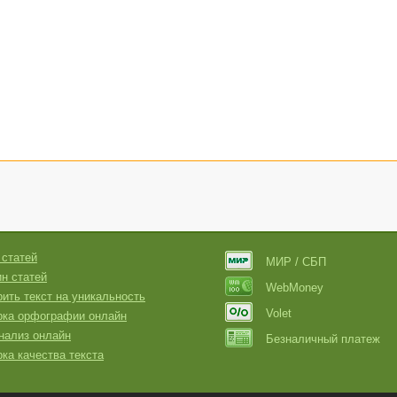
 статей
МИР / СБП
н статей
WebMoney
ить текст на уникальность
Volet
рка орфографии онлайн
нализ онлайн
Безналичный платеж
ка качества текста