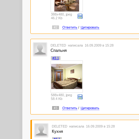
388x480, jpeg
46.2 Kb
#2
Ответить
/
Цитировать
DELETED
написала 16.09.2009 в 15:28
Спальня
#3.1
588x480, jpeg
58.4 Kb
#3
Ответить
/
Цитировать
DELETED
написала 16.09.2009 в 15:28
Кухня
#4.1