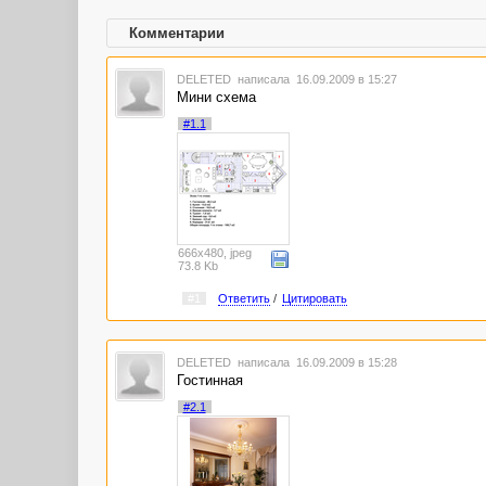
Комментарии
DELETED
написала 16.09.2009 в 15:27
Мини схема
#1.1
666x480, jpeg
73.8 Kb
#1
Ответить
/
Цитировать
DELETED
написала 16.09.2009 в 15:28
Гостинная
#2.1