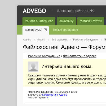
—
биржа копирайтинга №1
Работа в интернете
Заказчику
Магазин статей
Все форумы
Новые сообщения
Адвего
Форум
Все форумы
Рабочие обсуждения
Ф
Файлохостинг Адвего — Форум
Рабочие обсуждения
/
Файлохостинг Адвего
Интерьер Вашего дома
Каждому человеку хочется иметь уютный дом - как сд
Идеи для вашего дома помогут преобразить интерьер
отдельных комнат. Смотрите идеи для всего дома: по
Написала: DELETED , 16.09.2009 в 11:19
В форуме:
Файлохостинг Адвего
Комментариев:
4