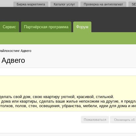
Биржа маркетинга
Каталог услуг
Проверка на антиплагиат
SE
Сервис
Партнёрская программа
Форум
айлохостинг Адвего
 Адвего
елать свой дом, свою квартиру уютной, красивой, стильной.
 дома или квартиры, сделать ваше жилье непохожим на другие, я предл
толков, полов, стен, освещения, убранства, мебели, идеи для дома и и
Пожаловаться