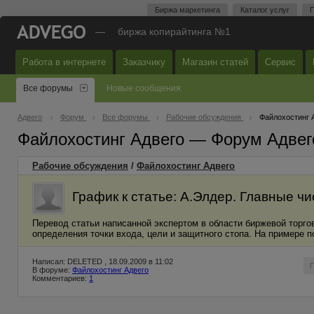
Биржа маркетинга
Каталог услуг
П
—
биржа копирайтинга №1
Работа в интернете
Заказчику
Магазин статей
Сервис
Все форумы
Новые сообщения
Адвего
Форум
Все форумы
Рабочие обсуждения
Файлохостинг 
Файлохостинг Адвего — Форум Адвег
Рабочие обсуждения
/
Файлохостинг Адвего
График к статье: А.Элдер. Главные ч
Перевод статьи написанной экспертом в области биржевой торго
определения точки входа, цели и защитного стопа. На примере п
Написал: DELETED , 18.09.2009 в 11:02
В форуме:
Файлохостинг Адвего
Комментариев:
1