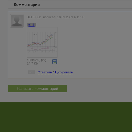
Комментарии
DELETED
написал 18.09.2009 в 11:05
#1.1
495x339, png
14.7 Kb
#1
Ответить
/
Цитировать
Написать комментарий