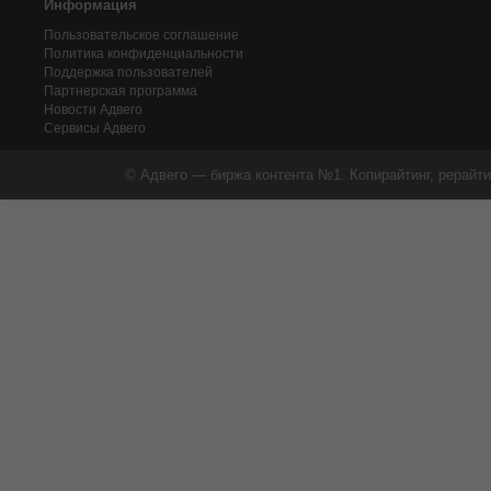
Информация
Пользовательское соглашение
Политика конфиденциальности
Поддержка пользователей
Партнерская программа
Новости Адвего
Сервисы Адвего
© Адвего — биржа контента №1. Копирайтинг, рерайти