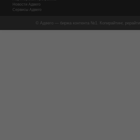
Новости Адвего
Сервисы Адвего
© Адвего — биржа контента №1. Копирайтинг, рерайти