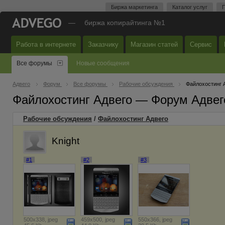
Биржа маркетинга
Каталог услуг
П
—
биржа копирайтинга №1
Работа в интернете
Заказчику
Магазин статей
Сервис
Все форумы
Новые сообщения
Адвего
Форум
Все форумы
Рабочие обсуждения
Файлохостинг 
Файлохостинг Адвего — Форум Адвег
Рабочие обсуждения
/
Файлохостинг Адвего
Knight
#1
#2
#3
500x338, jpeg
459x500, jpeg
550x366, jpeg