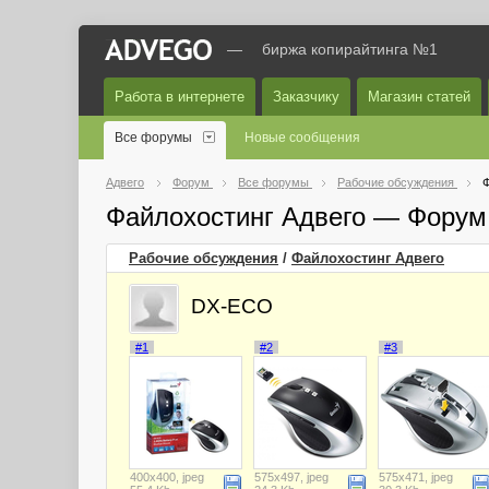
—
биржа копирайтинга №1
Работа в интернете
Заказчику
Магазин статей
Все форумы
Новые сообщения
Адвего
Форум
Все форумы
Рабочие обсуждения
Ф
Файлохостинг Адвего — Форум
Рабочие обсуждения
/
Файлохостинг Адвего
DX-ECO
#1
#2
#3
400x400, jpeg
575x497, jpeg
575x471, jpeg