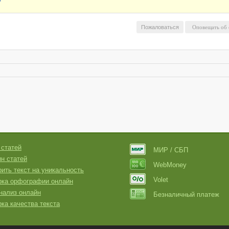
Пожаловаться
 статей
МИР / СБП
н статей
WebMoney
ить текст на уникальность
Volet
рка орфографии онлайн
нализ онлайн
Безналичный платеж
ка качества текста