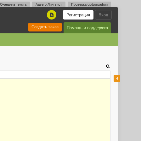
O-анализ текста
Адвего Лингвист
Проверка орфографии
Регистрация
Вход
A
Создать заказ
Помощь и поддержка