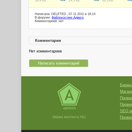
55.4 Kb
24.3 Kb
30.3 Kb
Написала: DELETED , 07.11.2011 в 18:14
В форуме:
Файлохостинг Адвего
Комментариев: нет
Комментарии
Нет комментариев
Написать комментарий
Биржа
Магази
Провер
Прове
SEO а
биржа контента №1
Провер