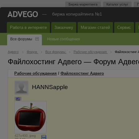
Биржа маркетинга
Каталог услуг
П
—
биржа копирайтинга №1
Работа в интернете
Заказчику
Магазин статей
Сервис
Все форумы
Новые сообщения
Адвего
Форум
Все форумы
Рабочие обсуждения
Файлохостинг 
Файлохостинг Адвего — Форум Адвег
Рабочие обсуждения
/
Файлохостинг Адвего
HANNSapple
#1
427x400, jpeg