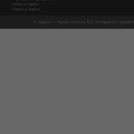
Новости Адвего
Сервисы Адвего
© Адвего — биржа контента №1. Копирайтинг, рерайти