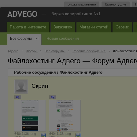
Биржа маркетинга
Каталог услуг
П
—
биржа копирайтинга №1
Работа в интернете
Заказчику
Магазин статей
Сервис
Все форумы
Новые сообщения
Адвего
Форум
Все форумы
Рабочие обсуждения
Файлохостинг 
Файлохостинг Адвего — Форум Адвег
Рабочие обсуждения
/
Файлохостинг Адвего
Скрин
#1
#2
640x1136, png
640x1136, png