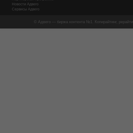
Новости Адвего
Сервисы Адвего
© Адвего — биржа контента №1. Копирайтинг, рерайти