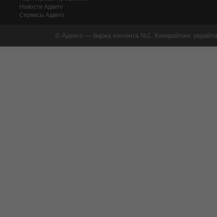
Новости Адвего
Сервисы Адвего
© Адвего — биржа контента №1. Копирайтинг, рерайти