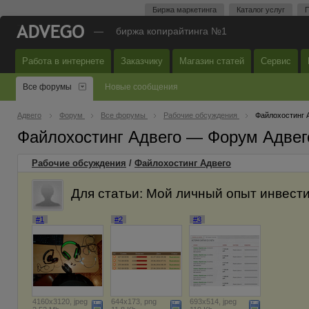
Биржа маркетинга
Каталог услуг
П
—
биржа копирайтинга №1
Работа в интернете
Заказчику
Магазин статей
Сервис
Все форумы
Новые сообщения
Адвего
Форум
Все форумы
Рабочие обсуждения
Файлохостинг 
Файлохостинг Адвего — Форум Адвег
Рабочие обсуждения
/
Файлохостинг Адвего
Для статьи: Мой личный опыт инвест
#1
#2
#3
4160x3120, jpeg
644x173, png
693x514, jpeg