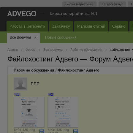
Биржа маркетинга
Каталог услуг
П
—
биржа копирайтинга №1
Работа в интернете
Заказчику
Магазин статей
Сервис
Все форумы
Новые сообщения
Адвего
Форум
Все форумы
Рабочие обсуждения
Файлохостинг 
Файлохостинг Адвего — Форум Адвег
Рабочие обсуждения
/
Файлохостинг Адвего
ппп
#1
#2
640x1136, png
640x1136, png