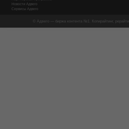
Новости Адвего
Сервисы Адвего
© Адвего — биржа контента №1. Копирайтинг, рерайти