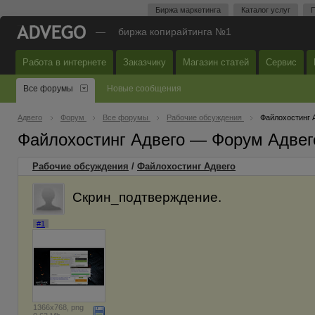
Биржа маркетинга
Каталог услуг
П
—
биржа копирайтинга №1
Работа в интернете
Заказчику
Магазин статей
Сервис
Все форумы
Новые сообщения
Адвего
Форум
Все форумы
Рабочие обсуждения
Файлохостинг 
Файлохостинг Адвего — Форум Адвег
Рабочие обсуждения
/
Файлохостинг Адвего
Скрин_подтверждение.
#1
1366x768, png