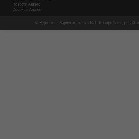
Новости Адвего
Сервисы Адвего
© Адвего — биржа контента №1. Копирайтинг, рерайти