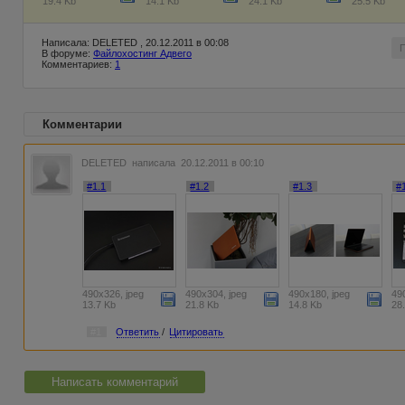
19.4 Kb
14.1 Kb
24.1 Kb
25.5 Kb
Написала: DELETED , 20.12.2011 в 00:08
В форуме:
Файлохостинг Адвего
Комментариев:
1
Комментарии
DELETED
написала 20.12.2011 в 00:10
#1.1
#1.2
#1.3
#
490x326, jpeg
490x304, jpeg
490x180, jpeg
49
13.7 Kb
21.8 Kb
14.8 Kb
28
#1
Ответить
/
Цитировать
Написать комментарий