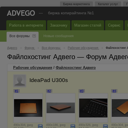
Биржа маркетинга
Каталог услуг
П
—
биржа копирайтинга №1
Работа в интернете
Заказчику
Магазин статей
Сервис
Все форумы
Новые сообщения
Адвего
Форум
Все форумы
Рабочие обсуждения
Файлохостинг 
Файлохостинг Адвего — Форум Адвег
Рабочие обсуждения
/
Файлохостинг Адвего
IdeaPad U300s
#1
#2
#3
#4
490x304, jpeg
490x186, jpeg
490x326, jpeg
490x304, jp