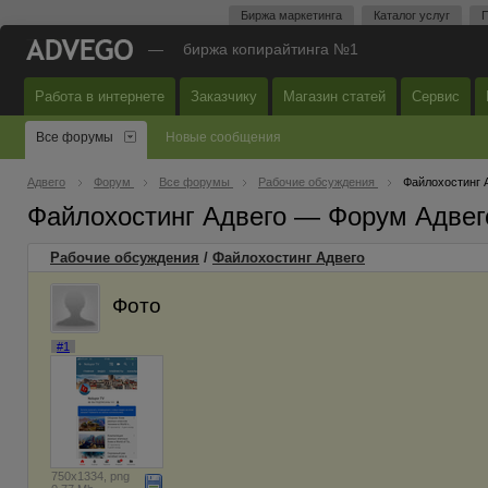
Биржа маркетинга
Каталог услуг
П
—
биржа копирайтинга №1
Работа в интернете
Заказчику
Магазин статей
Сервис
Все форумы
Новые сообщения
Адвего
Форум
Все форумы
Рабочие обсуждения
Файлохостинг 
Файлохостинг Адвего — Форум Адвег
Рабочие обсуждения
/
Файлохостинг Адвего
Фото
#1
750x1334, png