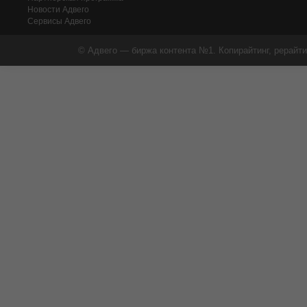
Новости Адвего
Сервисы Адвего
© Адвего — биржа контента №1. Копирайтинг, рерайти