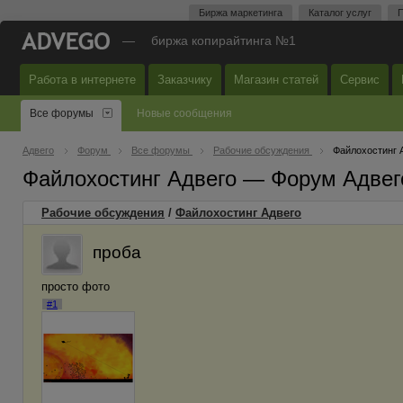
Биржа маркетинга
Каталог услуг
П
—
биржа копирайтинга №1
Работа в интернете
Заказчику
Магазин статей
Сервис
Все форумы
Новые сообщения
Адвего
Форум
Все форумы
Рабочие обсуждения
Файлохостинг 
Файлохостинг Адвего — Форум Адвег
Рабочие обсуждения
/
Файлохостинг Адвего
проба
просто фото
#1