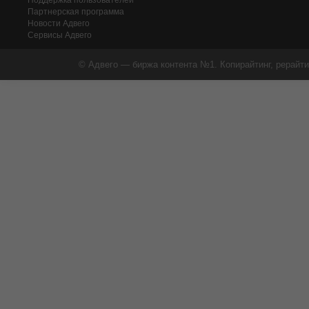
Поддержка пользователей
Партнерская программа
Новости Адвего
Сервисы Адвего
© Адвего — биржа контента №1. Копирайтинг, рерайти