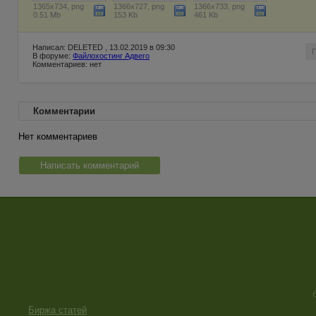
1365x734, png
1366x727, png
1366x733, png
0.51 Mb
153 Kb
461 Kb
Написал: DELETED , 13.02.2019 в 09:30
В форуме:
Файлохостинг Адвего
Комментариев: нет
Комментарии
Нет комментариев
Написать комментарий
Биржа статей