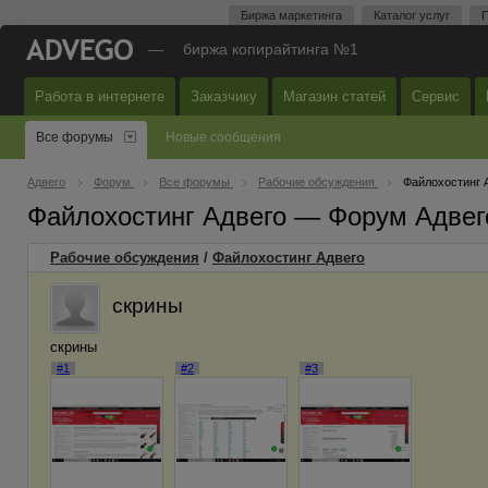
Биржа маркетинга
Каталог услуг
П
—
биржа копирайтинга №1
Работа в интернете
Заказчику
Магазин статей
Сервис
Все форумы
Новые сообщения
Адвего
Форум
Все форумы
Рабочие обсуждения
Файлохостинг 
Файлохостинг Адвего — Форум Адвег
Рабочие обсуждения
/
Файлохостинг Адвего
скрины
скрины
#1
#2
#3