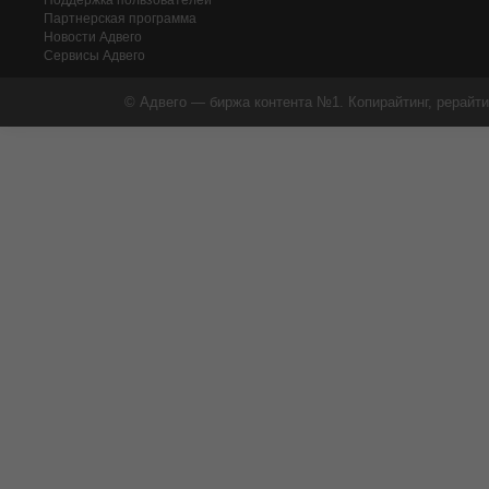
Поддержка пользователей
Партнерская программа
Новости Адвего
Сервисы Адвего
© Адвего — биржа контента №1. Копирайтинг, рерайти