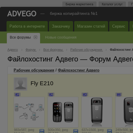
Биржа маркетинга
Каталог услуг
П
—
биржа копирайтинга №1
Работа в интернете
Заказчику
Магазин статей
Сервис
Все форумы
Новые сообщения
Адвего
Форум
Все форумы
Рабочие обсуждения
Файлохостинг 
Файлохостинг Адвего — Форум Адвег
Рабочие обсуждения
/
Файлохостинг Адвего
Fly E210
#1
#2
#3
#4
983x587, jpeg
500x350, jpeg
637x1500, jpeg
249x500, jp