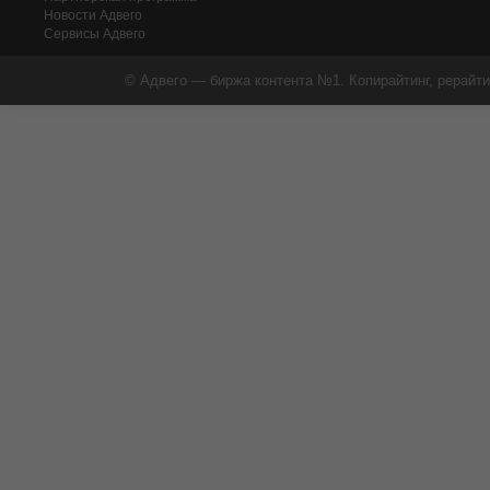
Новости Адвего
Сервисы Адвего
© Адвего — биржа контента №1. Копирайтинг, рерайти