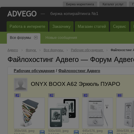
Биржа маркетинга
Каталог услуг
П
—
биржа копирайтинга №1
Работа в интернете
Заказчику
Магазин статей
Сервис
Все форумы
Новые сообщения
Адвего
Форум
Все форумы
Рабочие обсуждения
Файлохостинг 
Файлохостинг Адвего — Форум Адвег
Рабочие обсуждения
/
Файлохостинг Адвего
ONYX BOOX A62 Эркюль ПУАРО
#1
#2
#3
#4
359x566, jpeg
500x500, jpeg
445x576, jpeg
384x539, jp