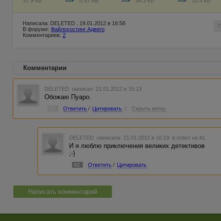
57.9 Kb
0.57 Mb
54.3 Kb
33.4 Kb
Написала: DELETED , 19.01.2012 в 16:58
В форуме:
Файлохостинг Адвего
Комментариев:
2
Комментарии
DELETED
написал 21.01.2012 в 16:13
Обожаю Пуаро.
#1
Ответить
/
Цитировать
/
Скрыть ветку
DELETED
написала 21.01.2012 в 16:19
в ответ на #1
И я люблю приключения великих детективов
;-)
#2
Ответить
/
Цитировать
Написать комментарий