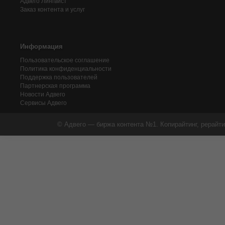
Адвего
Лингвист
Заказ контента и услуг
Информация
Пользовательское соглашение
Политика конфиденциальности
Поддержка пользователей
Партнерская программа
Новости Адвего
Сервисы Адвего
© Адвего — биржа контента №1. Копирайтинг, рерайти