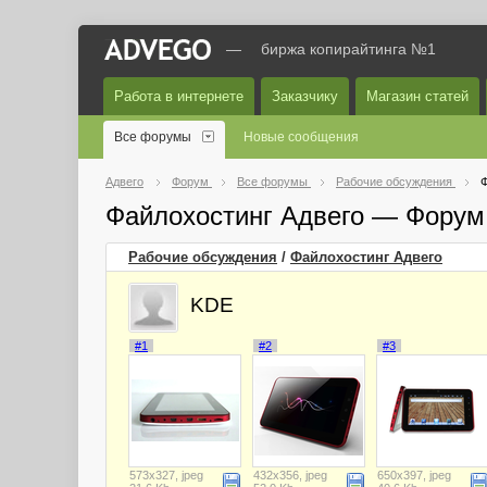
—
биржа копирайтинга №1
Работа в интернете
Заказчику
Магазин статей
Все форумы
Новые сообщения
Адвего
Форум
Все форумы
Рабочие обсуждения
Ф
Файлохостинг Адвего — Форум
Рабочие обсуждения
/
Файлохостинг Адвего
KDE
#1
#2
#3
573x327, jpeg
432x356, jpeg
650x397, jpeg