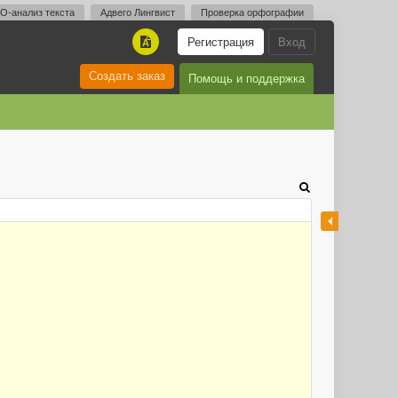
O-анализ текста
Адвего Лингвист
Проверка орфографии
Регистрация
Вход
A
Создать заказ
Помощь и поддержка