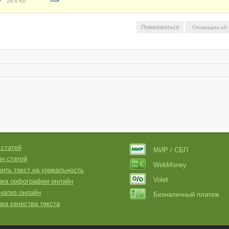
26.8 Kb
Пожаловаться
 статей
МИР / СБП
н статей
WebMoney
ить текст на уникальность
Volet
рка орфографии онлайн
нализ онлайн
Безналичный платеж
ка качества текста