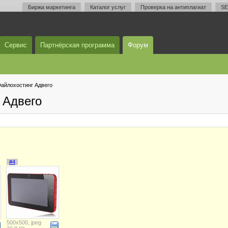
Биржа маркетинга
Каталог услуг
Проверка на антиплагиат
SE
Сервис
Партнёрская программа
Форум
айлохостинг Адвего
 Адвего
#4
500x500, jpeg