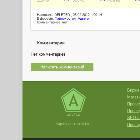
21.6 Kb
52.0 Kb
40.6 Kb
Написала: DELETED , 05.02.2012 в 00:14
В форуме:
Файлохостинг Адвего
Комментариев: нет
Комментарии
Нет комментариев
Написать комментарий
Биржа
Магази
Провер
Прове
SEO а
биржа контента №1
Провер