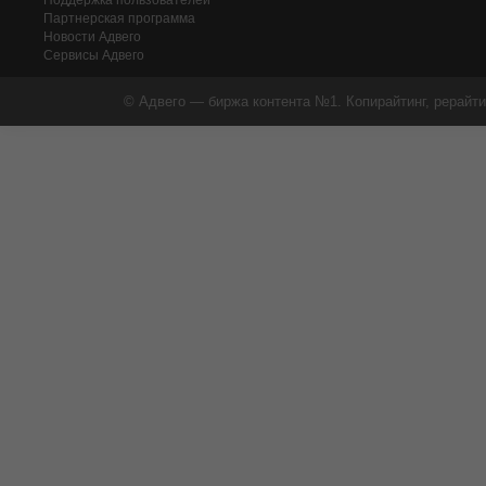
Поддержка пользователей
Партнерская программа
Новости Адвего
Сервисы Адвего
© Адвего — биржа контента №1. Копирайтинг, рерайти