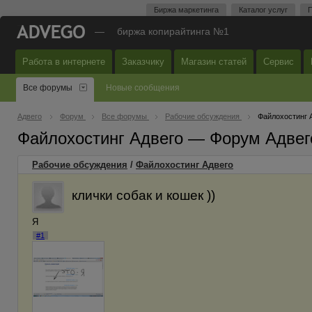
Биржа маркетинга
Каталог услуг
П
—
биржа копирайтинга №1
Работа в интернете
Заказчику
Магазин статей
Сервис
Все форумы
Новые сообщения
Адвего
Форум
Все форумы
Рабочие обсуждения
Файлохостинг 
Файлохостинг Адвего — Форум Адвег
Рабочие обсуждения
/
Файлохостинг Адвего
клички собак и кошек ))
Я
#1