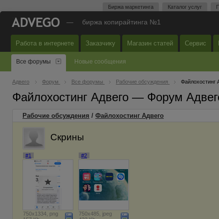
Биржа маркетинга
Каталог услуг
П
—
биржа копирайтинга №1
Работа в интернете
Заказчику
Магазин статей
Сервис
Все форумы
Новые сообщения
Адвего
Форум
Все форумы
Рабочие обсуждения
Файлохостинг 
Файлохостинг Адвего — Форум Адвег
Рабочие обсуждения
/
Файлохостинг Адвего
Скрины
#1
#2
750x1334, png
750x485, jpeg