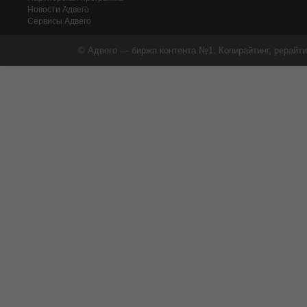
Новости Адвего
Сервисы Адвего
© Адвего — биржа контента №1. Копирайтинг, рерайти