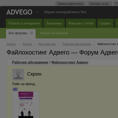
Биржа маркетинга
Каталог услуг
П
—
биржа копирайтинга №1
Работа в интернете
Заказчику
Магазин статей
Сервис
Все форумы
Новые сообщения
Адвего
Форум
Все форумы
Рабочие обсуждения
Файлохостинг 
Файлохостинг Адвего — Форум Адвег
Рабочие обсуждения
/
Файлохостинг Адвего
Скрин
Лайк на бренд
#1