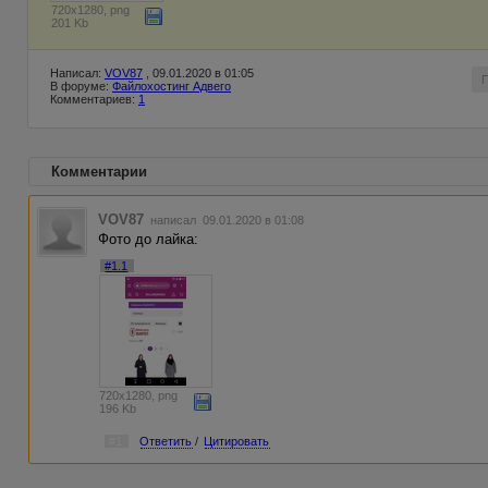
720x1280, png
201 Kb
Написал:
VOV87
, 09.01.2020 в 01:05
В форуме:
Файлохостинг Адвего
Комментариев:
1
Комментарии
VOV87
написал 09.01.2020 в 01:08
Фото до лайка:
#1.1
720x1280, png
196 Kb
#1
Ответить
/
Цитировать