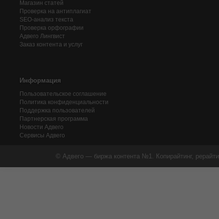
Магазин статей
Проверка на антиплагиат
SEO-анализ текста
Проверка орфографии
Адвего
Лингвист
Заказ контента и услуг
Информация
Пользовательское соглашение
Политика конфиденциальности
Поддержка пользователей
Партнерская программа
Новости Адвего
Сервисы Адвего
© Адвего — биржа контента №1. Копирайтинг, рерайти