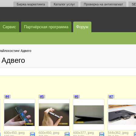
Биржа маркетинга
Каталог услуг
Проверка на антиплагиат
SE
Сервис
Партнёрская программа
Форум
айлохостинг Адвего
 Адвего
#4
#5
#6
#7
600x450, jpeg
600x450, jpeg
600x377, jpeg
544x362, jpeg