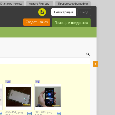
O-анализ текста
Адвего Лингвист
Проверка орфографии
Регистрация
Вход
A
Создать заказ
Помощь и поддержка
#8
#9
600x454, jpeg
600x486, jpeg