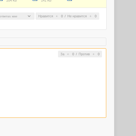
204 Kb
141 Kb
Нравится
0
/
Не нравится
0
За
0
/
Против
0