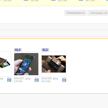
120 Kb
111 Kb
83.3 Kb
36.1 Kb
Пожаловаться
#1.4
#1.5
peg
600x557, jpeg
615x439, jpeg
170 Kb
42.3 Kb