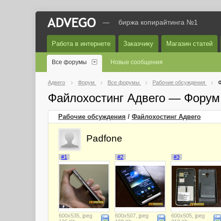
—
биржа копирайтинга №1
Работа в интернете
Заказчику
Магазин статей
Все форумы
Новые сообщения
Адвего
Форум
Все форумы
Рабочие обсуждения
Ф
Файлохостинг Адвего — Форум
Рабочие обсуждения
/
Файлохостинг Адвего
Padfone
#1
#2
#3
600x535, jpeg
600x507, jpeg
600x505, jpeg