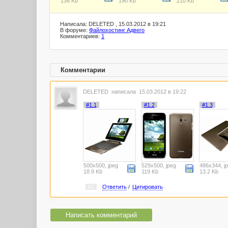
136 Kb
190 Kb
210 Kb
Написала: DELETED , 15.03.2012 в 19:21
В форуме:
Файлохостинг Адвего
Комментариев:
1
Комментарии
DELETED
написала 15.03.2012 в 19:22
#1.1
#1.2
#1.3
500x500, jpeg
529x500, jpeg
486x344, j
18.9 Kb
119 Kb
13.2 Kb
#1
Ответить
/
Цитировать
Написать комментарий