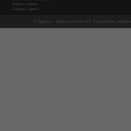
Новости Адвего
Сервисы Адвего
© Адвего — биржа контента №1. Копирайтинг, рерайти