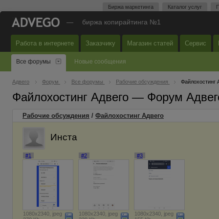
Биржа маркетинга
Каталог услуг
П
—
биржа копирайтинга №1
Работа в интернете
Заказчику
Магазин статей
Сервис
Все форумы
Новые сообщения
Адвего
Форум
Все форумы
Рабочие обсуждения
Файлохостинг 
Файлохостинг Адвего — Форум Адвег
Рабочие обсуждения
/
Файлохостинг Адвего
Инста
#1
#2
#3
1080x2340, jpeg
1080x2340, jpeg
1080x2340, jpeg