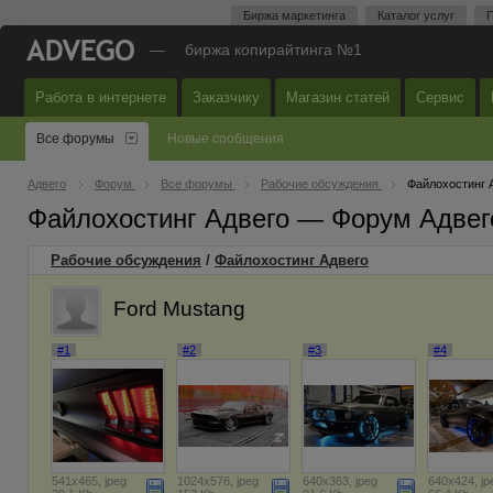
Биржа маркетинга
Каталог услуг
П
—
биржа копирайтинга №1
Работа в интернете
Заказчику
Магазин статей
Сервис
Все форумы
Новые сообщения
Адвего
Форум
Все форумы
Рабочие обсуждения
Файлохостинг 
Файлохостинг Адвего — Форум Адвег
Рабочие обсуждения
/
Файлохостинг Адвего
Ford Mustang
#1
#2
#3
#4
541x465, jpeg
1024x576, jpeg
640x363, jpeg
640x424, jp