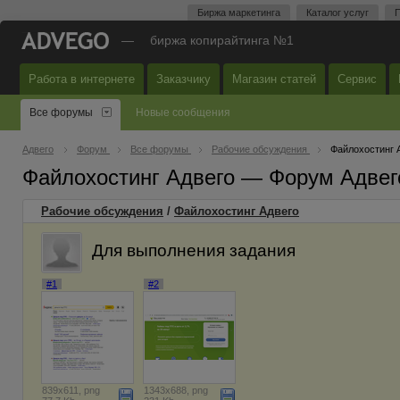
Биржа маркетинга
Каталог услуг
П
—
биржа копирайтинга №1
Работа в интернете
Заказчику
Магазин статей
Сервис
Все форумы
Новые сообщения
Адвего
Форум
Все форумы
Рабочие обсуждения
Файлохостинг 
Файлохостинг Адвего — Форум Адвег
Рабочие обсуждения
/
Файлохостинг Адвего
Для выполнения задания
#1
#2
839x611, png
1343x688, png