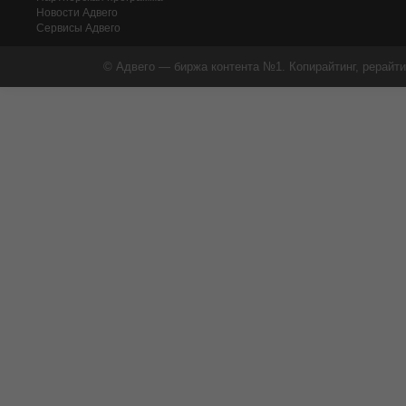
Новости Адвего
Сервисы Адвего
© Адвего — биржа контента №1. Копирайтинг, рерайти