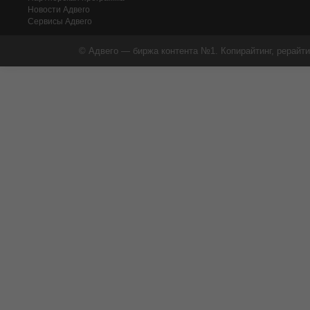
Новости Адвего
Сервисы Адвего
© Адвего — биржа контента №1. Копирайтинг, рерайти