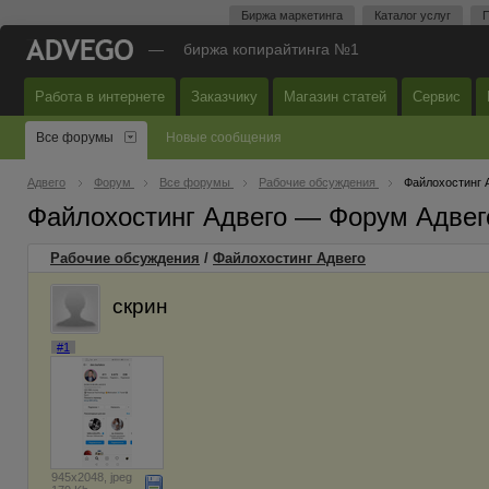
Биржа маркетинга
Каталог услуг
П
—
биржа копирайтинга №1
Работа в интернете
Заказчику
Магазин статей
Сервис
Все форумы
Новые сообщения
Адвего
Форум
Все форумы
Рабочие обсуждения
Файлохостинг 
Файлохостинг Адвего — Форум Адвег
Рабочие обсуждения
/
Файлохостинг Адвего
скрин
#1
945x2048, jpeg