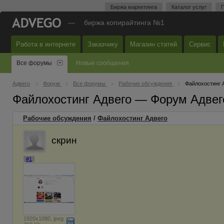
Биржа маркетинга
Каталог услуг
П
—
биржа копирайтинга №1
Работа в интернете
Заказчику
Магазин статей
Сервис
Все форумы
Новые сообщения
Адвего
Форум
Все форумы
Рабочие обсуждения
Файлохостинг 
Файлохостинг Адвего — Форум Адвег
Рабочие обсуждения
/
Файлохостинг Адвего
скрин
#1
1920x1080, jpeg