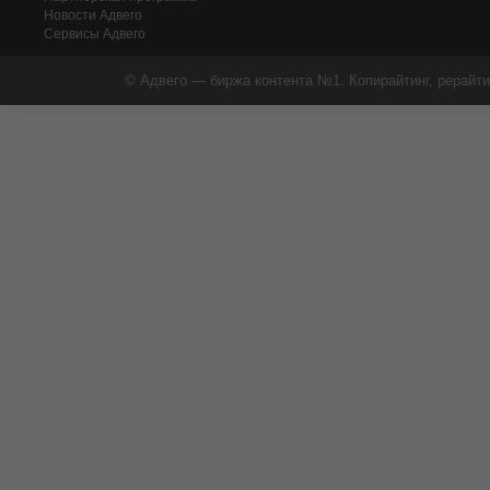
Новости Адвего
Сервисы Адвего
© Адвего — биржа контента №1. Копирайтинг, рерайти