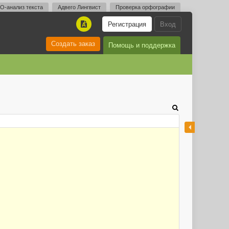
O-анализ текста
Адвего Лингвист
Проверка орфографии
Регистрация
Вход
A
Создать заказ
Помощь и поддержка