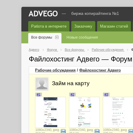
—
биржа копирайтинга №1
Работа в интернете
Заказчику
Магазин статей
Все форумы
Новые сообщения
Адвего
Форум
Все форумы
Рабочие обсуждения
Ф
Файлохостинг Адвего — Форум
Рабочие обсуждения
/
Файлохостинг Адвего
Займ на карту
#1
#2
#3
1080x2340, jpeg
1080x2340, jpeg
1080x2340, jpeg