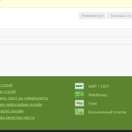
Пожаловаться
 статей
МИР / СБП
н статей
WebMoney
ить текст на уникальность
Volet
рка орфографии онлайн
нализ онлайн
Безналичный платеж
ка качества текста