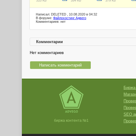
310 Kb
354 Kb
379 Kb
Написал: DELETED , 10.08.2020 в 04:32
В форуме:
Файлохостинг Адвего
Комментариев: нет
Комментарии
Нет комментариев
Написать комментарий
Биржа
Магази
Провер
Прове
SEO а
биржа контента №1
Провер