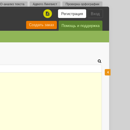
O-анализ текста
Адвего Лингвист
Проверка орфографии
Регистрация
Вход
A
Создать заказ
Помощь и поддержка