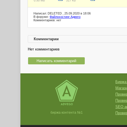
0.50 Mb
317 Kb
Написал: DELETED , 25.09.2020 в 18:06
В форуме:
Файлохостинг Адвего
Комментариев: нет
Комментарии
Нет комментариев
Написать комментарий
Биржа
Магази
Провер
Прове
SEO а
биржа контента №1
Провер