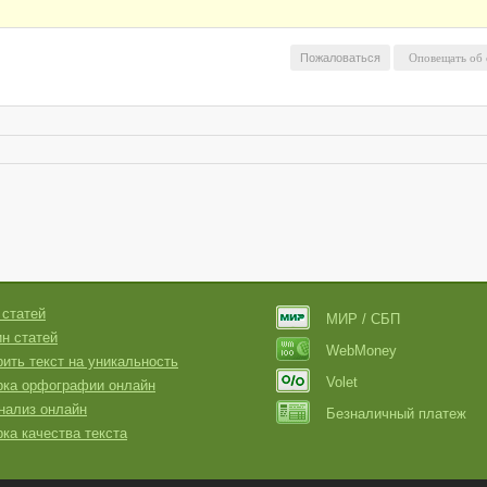
Пожаловаться
 статей
МИР / СБП
н статей
WebMoney
ить текст на уникальность
Volet
рка орфографии онлайн
нализ онлайн
Безналичный платеж
ка качества текста