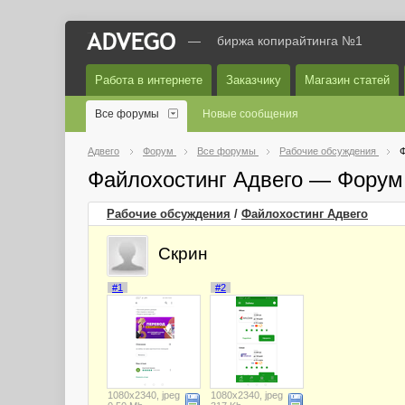
—
биржа копирайтинга №1
Работа в интернете
Заказчику
Магазин статей
Все форумы
Новые сообщения
Адвего
Форум
Все форумы
Рабочие обсуждения
Ф
Файлохостинг Адвего — Форум
Рабочие обсуждения
/
Файлохостинг Адвего
Скрин
#1
#2
1080x2340, jpeg
1080x2340, jpeg