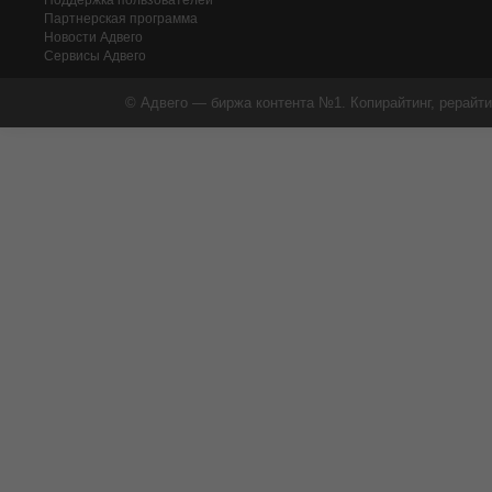
Поддержка пользователей
Партнерская программа
Новости Адвего
Сервисы Адвего
© Адвего — биржа контента №1. Копирайтинг, рерайти