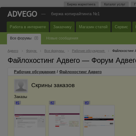
Биржа маркетинга
Каталог услуг
П
—
биржа копирайтинга №1
Работа в интернете
Заказчику
Магазин статей
Сервис
Все форумы
Новые сообщения
Адвего
Форум
Все форумы
Рабочие обсуждения
Файлохостинг 
Файлохостинг Адвего — Форум Адвег
Рабочие обсуждения
/
Файлохостинг Адвего
Скрины заказов
Заказы
#1
#2
#3