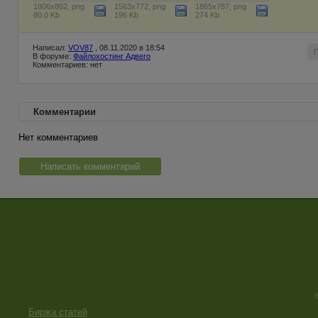
1806x802, png
1563x772, png
1865x787, png
80.0 Kb
196 Kb
274 Kb
Написал:
VOV87
, 08.11.2020 в 18:54
В форуме:
Файлохостинг Адвего
Комментариев: нет
Комментарии
Нет комментариев
Написать комментарий
Биржа статей