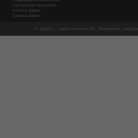
Поддержка пользователей
Партнерская программа
Новости Адвего
Сервисы Адвего
© Адвего — биржа контента №1. Копирайтинг, рерайти