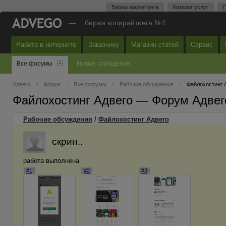
Биржа маркетинга
Каталог услуг
П
—
биржа копирайтинга №1
Работа в интернете
Заказчику
Магазин статей
Сервис
Все форумы
Новые сообщения
Адвего
Форум
Все форумы
Рабочие обсуждения
Файлохостинг 
Файлохостинг Адвего — Форум Адвег
Рабочие обсуждения
/
Файлохостинг Адвего
скрин..
работа выполнена
#1
#2
#3