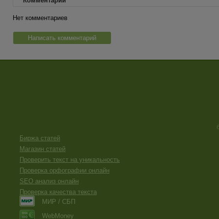
Комментарии
Нет комментариев
Написать комментарий
Биржа статей
Магазин статей
Проверить текст на уникальность
Проверка орфографии онлайн
SEO анализ онлайн
Проверка качества текста
МИР / СБП
WebMoney