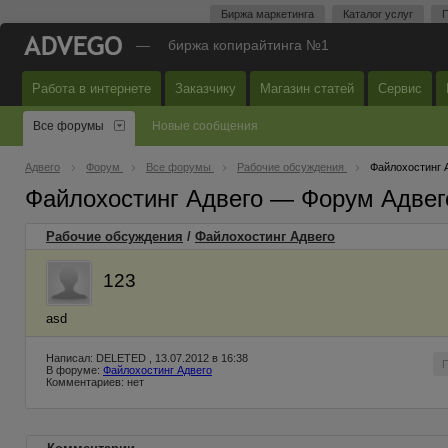
Биржа маркетинга
Каталог услуг
П
—
биржа копирайтинга №1
Работа в интернете
Заказчику
Магазин статей
Сервис
Все форумы
Новые сообщения
Адвего
Форум
Все форумы
Рабочие обсуждения
Файлохостинг 
Файлохостинг Адвего — Форум Адвег
Рабочие обсуждения
/
Файлохостинг Адвего
123
asd
Написал: DELETED , 13.07.2012 в 16:38
В форуме:
Файлохостинг Адвего
Комментариев: нет