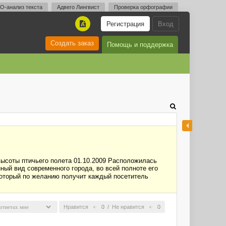
O-анализ текста
Адвего Лингвист
Проверка орфографии
Регистрация
Вход
A
Создать заказ
Помощь и поддержка
высоты птичьего полета 01.10.2009 Расположилась
ный вид современного города, во всей полноте его
который по желанию получит каждый посетитель
Нравится
0
/
Не нравится
0