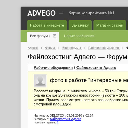
—
биржа копирайтинга №1
Работа в интернете
Заказчику
Магазин статей
Все форумы
Новые сообщения
Адвего
Форум
Все форумы
Рабочие обсуждения
Ф
Файлохостинг Адвего — Форум
Рабочие обсуждения
/
Файлохостинг Адвего
фото к работе "интересные м
Рассвет на крыше, с биноклем и кофе – 50 грн Откр
она на крыше 25-этажной новостройки (высота – 100 м
жизни. Причем рассмотреть все это разнообразие м
смотровой площадки.
Написала: DELETED , 03.01.2010 в 02:24
В форуме:
Файлохостинг Адвего
Комментариев:
1