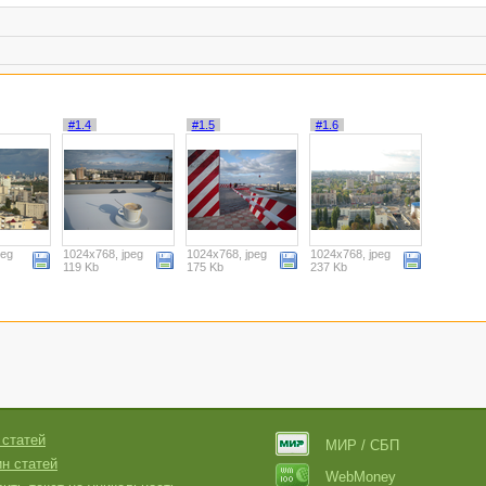
#1.4
#1.5
#1.6
peg
1024x768, jpeg
1024x768, jpeg
1024x768, jpeg
119 Kb
175 Kb
237 Kb
 статей
МИР / СБП
н статей
WebMoney