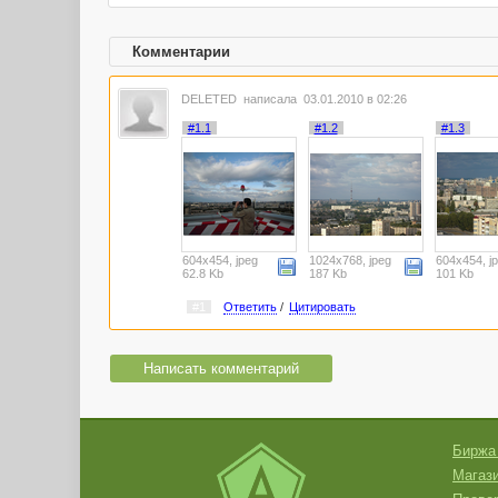
Комментарии
DELETED
написала 03.01.2010 в 02:26
#1.1
#1.2
#1.3
604x454, jpeg
1024x768, jpeg
604x454, j
62.8 Kb
187 Kb
101 Kb
#1
Ответить
/
Цитировать
Написать комментарий
Биржа
Магази