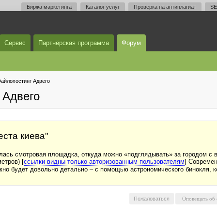
Биржа маркетинга
Каталог услуг
Проверка на антиплагиат
SE
Сервис
Партнёрская программа
Форум
айлохостинг Адвего
 Адвего
еста киева"
ылась смотровая площадка, откуда можно «подглядывать» за городом с 
етров) [
ссылки видны только авторизованным пользователям
] Современ
ожно будет довольно детально – с помощью астрономического бинокля, 
Пожаловаться