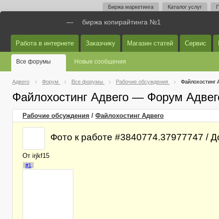
Биржа маркетинга
Каталог услуг
П
—
биржа копирайтинга №1
Работа в интернете
Заказчику
Магазин статей
Сервис
Все форумы
Новые сообщения
Адвего
Форум
Все форумы
Рабочие обсуждения
Файлохостинг 
Файлохостинг Адвего — Форум Адвег
Рабочие обсуждения
/
Файлохостинг Адвего
Фото к работе #3840774.37977747 / До
От irjkf15
#1