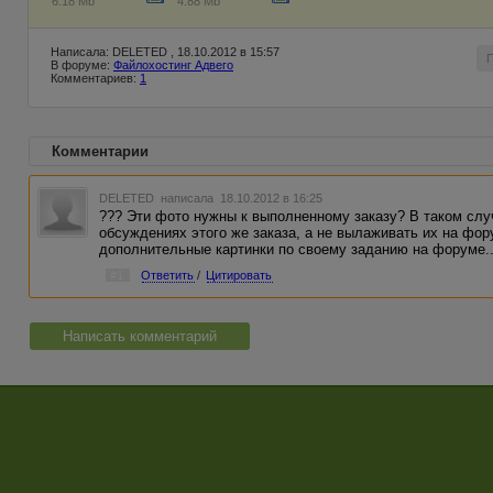
6.18 Mb
4.88 Mb
Написала: DELETED , 18.10.2012 в 15:57
В форуме:
Файлохостинг Адвего
Комментариев:
1
Комментарии
DELETED
написала 18.10.2012 в 16:25
??? Эти фото нужны к выполненному заказу? В таком слу
обсуждениях этого же заказа, а не вылаживать их на фо
дополнительные картинки по своему заданию на форуме..
#1
Ответить
/
Цитировать
Написать комментарий