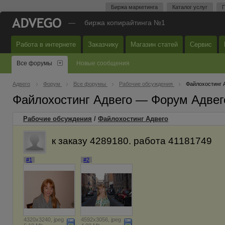
Биржа маркетинга
Каталог услуг
П
—
биржа копирайтинга №1
Работа в интернете
Заказчику
Магазин статей
Сервис
Все форумы
Новые сообщения
Адвего
Форум
Все форумы
Рабочие обсуждения
Файлохостинг 
Файлохостинг Адвего — Форум Адвег
Рабочие обсуждения
/
Файлохостинг Адвего
к заказу 4289180. работа 41181749
#1
#2
4320x3240, jpeg
4592x3056, jpeg