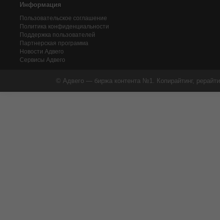
Информация
Пользовательское соглашение
Политика конфиденциальности
Поддержка пользователей
Партнерская программа
Новости Адвего
Сервисы Адвего
© Адвего — биржа контента №1. Копирайтинг, рерайти