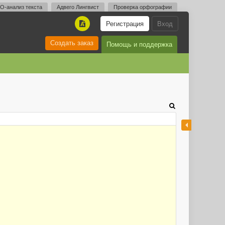
O-анализ текста
Адвего Лингвист
Проверка орфографии
Регистрация
Вход
A
Создать заказ
Помощь и поддержка