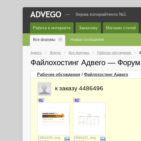
—
биржа копирайтинга №1
Работа в интернете
Заказчику
Магазин статей
Все форумы
Новые сообщения
Адвего
Форум
Все форумы
Рабочие обсуждения
Ф
Файлохостинг Адвего — Форум
Рабочие обсуждения
/
Файлохостинг Адвего
к заказу 4486496
#1
#2
1366x626, png
1366x611, png