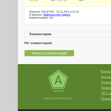
410 Kb
56.3 Kb
Написал: DELETED , 14.11.2012 в 21:22
В форуме:
Файлохостинг Адвего
Комментариев: нет
Комментарии
Нет комментариев
Написать комментарий
Биржа
Магази
Провер
Прове
SEO а
биржа контента №1
Провер