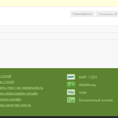
Пожаловаться
 статей
МИР / СБП
н статей
WebMoney
ить текст на уникальность
Volet
рка орфографии онлайн
нализ онлайн
Безналичный платеж
ка качества текста